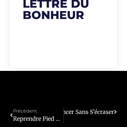
LETTRE DU
BONHEUR
Précédent
Recommencer Sans S’écraser
Suivant
Reprendre Pied Quand Tout Vacille