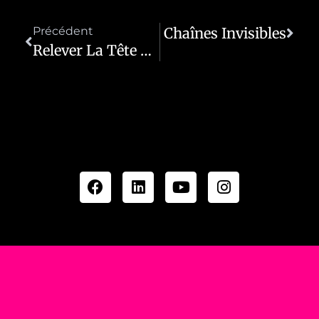
Précédent
Brise Les Chaînes Invisibles
Suivant
Relever La Tête Quand Tout Vacille