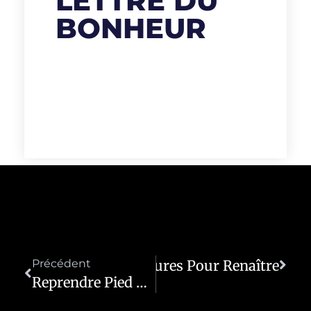
LETTRE DU
BONHEUR
Précédent
Revivre Ses Blessures Pour Renaître
Suivant
Reprendre Pied Quand Tout Vacille