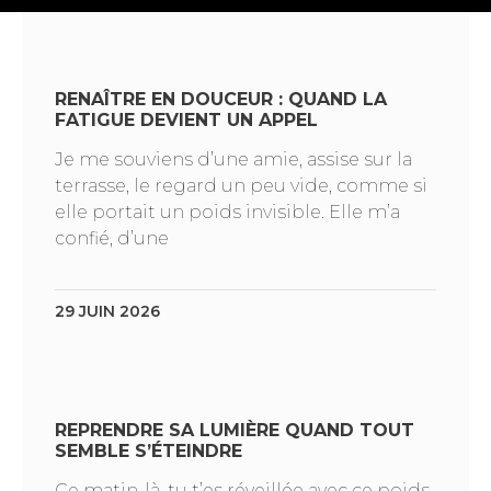
RENAÎTRE EN DOUCEUR : QUAND LA
FATIGUE DEVIENT UN APPEL
Je me souviens d’une amie, assise sur la
terrasse, le regard un peu vide, comme si
elle portait un poids invisible. Elle m’a
confié, d’une
29 JUIN 2026
REPRENDRE SA LUMIÈRE QUAND TOUT
SEMBLE S’ÉTEINDRE
Ce matin-là, tu t’es réveillée avec ce poids