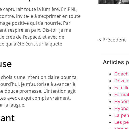
e capturait toute la lumière. En PNL,
contre, invite-le à s’exprimer en toute
mage positive qui t’a nourrie. Par
t respiré en paix. Dis-toi “Je me
e crée de l’espace, et avec de
< Précédent
ce qui a été écrit sur la quête
use
Articles 
Coach
choisis une intention claire pour ta
Dével
ourd’hui, je m’autorise à avancer à
Famill
e douce promesse. L’intention agit
Format
estes avec ce qui compte vraiment.
Hypers
 la fatigue.
Hypno
hant
La pen
Les pe
Non cl