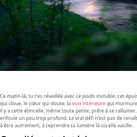
Ce matin-là, tu t’es réveillée avec ce poids invisible, cet épu
qui cloue, le cœur qui doute, la
voix intérieure
qui murmure “
il y a cette étincelle, même toute petite, prête à se rallumer.
enfouie un peu trop profond. Le vrai défi n’est pas de rena
à être autrement, à reprendre ta lumière là où elle vacille.