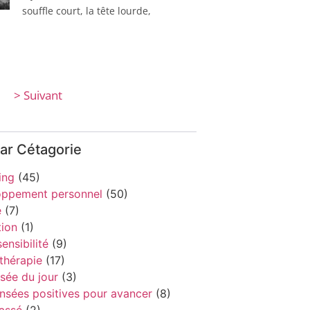
souffle court, la tête lourde,
> Suivant
par Cétagorie
ing
(45)
oppement personnel
(50)
e
(7)
ion
(1)
ensibilité
(9)
thérapie
(17)
sée du jour
(3)
nsées positives pour avancer
(8)
assé
(2)