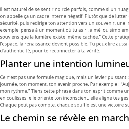
Il est naturel de se sentir noircie parfois, comme si un nuag
on appelle ça un cadre interne négatif. Plutôt que de lutter 
sécurité, puis redirige ton attention vers un souvenir, une i
exemple, pense à un moment où tu as ri, aimé, ou simplemen
souviens que la lumière existe, même cachée.” Cette pratiqu
l’espace, la renaissance devient possible. Tu peux lire aussi 
d’authenticité, pour te reconnecter à ta vérité.
Planter une intention lumine
Ce n’est pas une formule magique, mais un levier puissant : 
journée, ton moment, ton avenir proche. Par exemple : “Auj
mon rythme.” Tiens cette phrase dans ton esprit comme un
en coulisses, elle oriente ton inconscient, elle aligne tes g
Chaque petit pas compte, chaque souffle est une victoire sur
Le chemin se révèle en marc