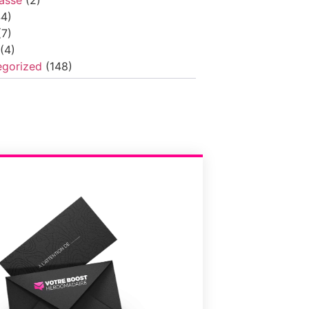
4)
7)
(4)
egorized
(148)