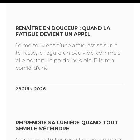
RENAÎTRE EN DOUCEUR : QUAND LA
FATIGUE DEVIENT UN APPEL
Je me souviens d’une amie, assise sur la
terrasse, le regard un peu vide, comme si
elle portait un poids invisible. Elle m’a
confié, d’une
29 JUIN 2026
REPRENDRE SA LUMIÈRE QUAND TOUT
SEMBLE S’ÉTEINDRE
Ce matin-là, tu t’es réveillée avec ce poids