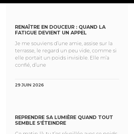
RENAÎTRE EN DOUCEUR : QUAND LA
FATIGUE DEVIENT UN APPEL
Je me souviens d’une amie, assise sur la
terrasse, le regard un peu vide, comme si
elle portait un poids invisible. Elle m’a
confié, d’une
29 JUIN 2026
REPRENDRE SA LUMIÈRE QUAND TOUT
SEMBLE S’ÉTEINDRE
Ce matin-là, tu t’es réveillée avec ce poids