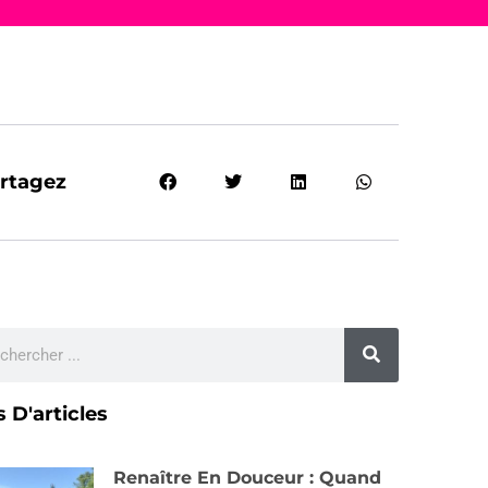
rtagez
s D'articles
Renaître En Douceur : Quand