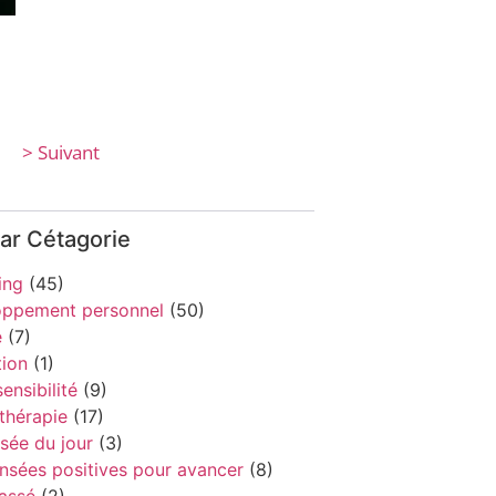
> Suivant
par Cétagorie
ing
(45)
oppement personnel
(50)
e
(7)
ion
(1)
ensibilité
(9)
thérapie
(17)
sée du jour
(3)
nsées positives pour avancer
(8)
assé
(2)