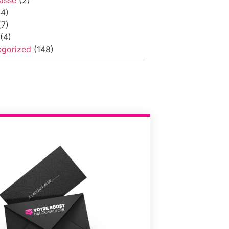
4)
7)
(4)
egorized
(148)