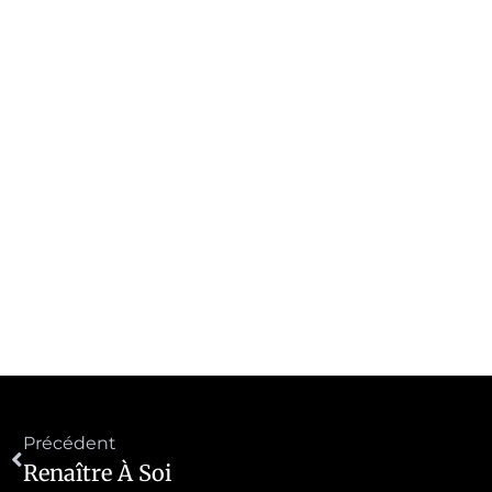
Précédent
Renaître À Soi