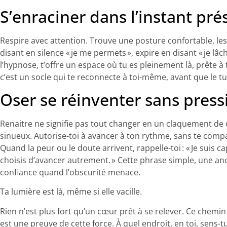
S’enraciner dans l’instant pré
Respire avec attention. Trouve une posture confortable, les
disant en silence « je me permets », expire en disant « je lâc
l’hypnose, t’offre un espace où tu es pleinement là, prête à
c’est un socle qui te reconnecte à toi-même, avant que le t
Oser se réinventer sans press
Renaitre ne signifie pas tout changer en un claquement de 
sinueux. Autorise-toi à avancer à ton rythme, sans te comp
Quand la peur ou le doute arrivent, rappelle-toi : « Je suis cap
choisis d’avancer autrement. » Cette phrase simple, une ancr
confiance quand l’obscurité menace.
Ta lumière est là, même si elle vacille.
Rien n’est plus fort qu’un cœur prêt à se relever. Ce chemin
est une preuve de cette force. À quel endroit, en toi, sens-