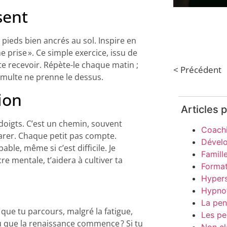
sent
 pieds bien ancrés au sol. Inspire en
he prise ». Ce simple exercice, issu de
 te recevoir. Répète-le chaque matin ;
< Précédent
umulte ne prenne le dessus.
ion
Articles 
doigts. C’est un chemin, souvent
Coach
arer. Chaque petit pas compte.
Dével
able, même si c’est difficile. Je
Famill
e mentale, t’aidera à cultiver ta
Format
Hypers
Hypno
La pen
 que tu parcours, malgré la fatigue,
Les pe
tu que la renaissance commence ? Si tu
Non cl