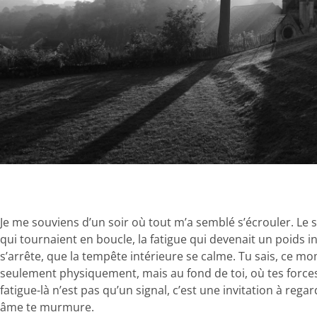
Je me souviens d’un soir où tout m’a semblé s’écrouler. Le
qui tournaient en boucle, la fatigue qui devenait un poids inv
s’arrête, que la tempête intérieure se calme. Tu sais, ce mo
seulement physiquement, mais au fond de toi, où tes forces
fatigue-là n’est pas qu’un signal, c’est une invitation à reg
âme te murmure.