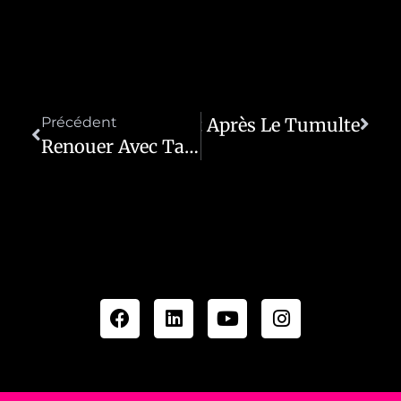
Renaître Doucement Après Le Tumulte
Précédent
vant
Renouer Avec Ta Force Intérieure