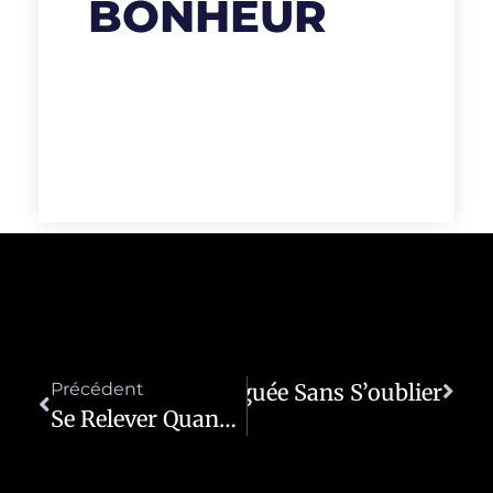
BONHEUR
Précédent
Être Fatiguée Sans S’oublier
Suivant
Se Relever Quand Le Souffle Semble S’éteindre