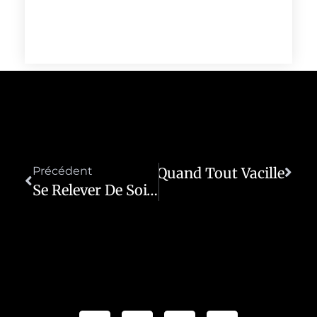
Précédent
Se Relever Quand Tout Vacille
Suivant
Se Relever De Soi-Même