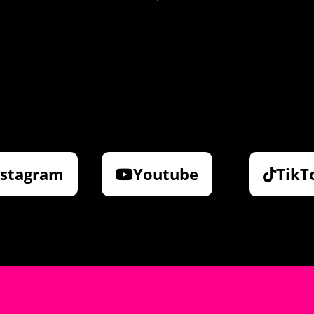
nstagram
Youtube
TikT