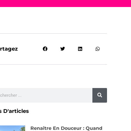
rtagez
s D'articles
Renaître En Douceur : Quand