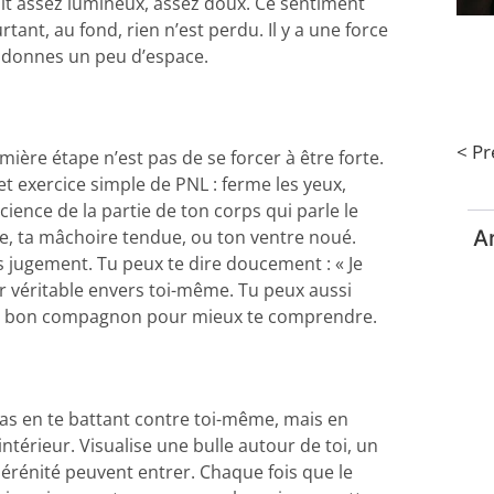
aît assez lumineux, assez doux. Ce sentiment
rtant, au fond, rien n’est perdu. Il y a une force
ui donnes un peu d’espace.
< P
emière étape n’est pas de se forcer à être forte.
et exercice simple de PNL : ferme les yeux,
ience de la partie de ton corps qui parle le
Ar
rée, ta mâchoire tendue, ou ton ventre noué.
ns jugement. Tu peux te dire doucement : « Je
our véritable envers toi-même. Tu peux aussi
st un bon compagnon pour mieux te comprendre.
 pas en te battant contre toi-même, mais en
térieur. Visualise une bulle autour de toi, un
sérénité peuvent entrer. Chaque fois que le