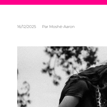
16/12/2025
Par
Moshé-Aaron