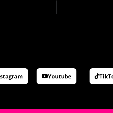
nstagram
Youtube
TikT