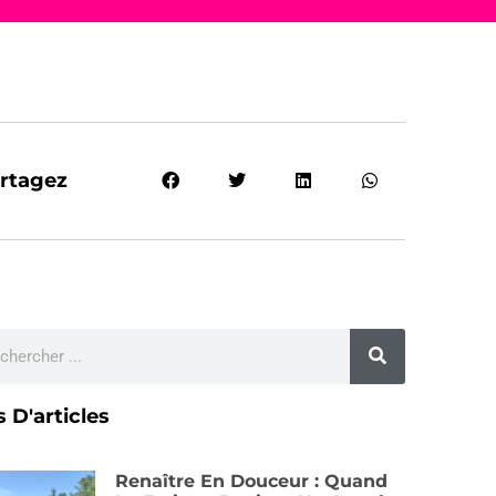
rtagez
s D'articles
Renaître En Douceur : Quand