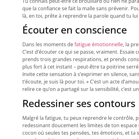
Tu connais peut-être ce brouillard où rien ne par
que la confiance se fait la malle sans prévenir. Pou
là, en toi, prête à reprendre la parole quand tu l
Écouter en conscience
Dans les moments de
fatigue émotionnelle
, la pr
C’est d’écouter ce qui se passe, vraiment. Essaie c
prends trois grandes respirations, et prends consc
plus fort à cet instant – peut-être ta poitrine ser
Invite cette sensation à s’exprimer en silence, sa
t’écoute, je suis là pour toi. » C’est un acte d’am
relire ce qu’on a partagé sur la sensibilité, c’e
Redessiner ses contours
Malgré la fatigue, tu peux reprendre le contrôle,
redessinant doucement les limites de ton espace in
cocon où seules tes pensées, tes émotions, et ta 