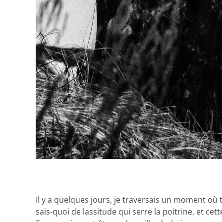
Il y a quelques jours, je traversais un moment où 
sais-quoi de lassitude qui serre la poitrine, et cet